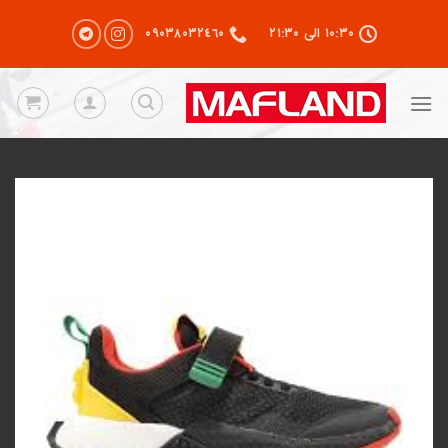
رش
۱۰:۳۰ الی ۲۱:۳۰
٠٩٠٣٨٠٣٢٤٦٠
ز
حتوا
Add to
wishlist