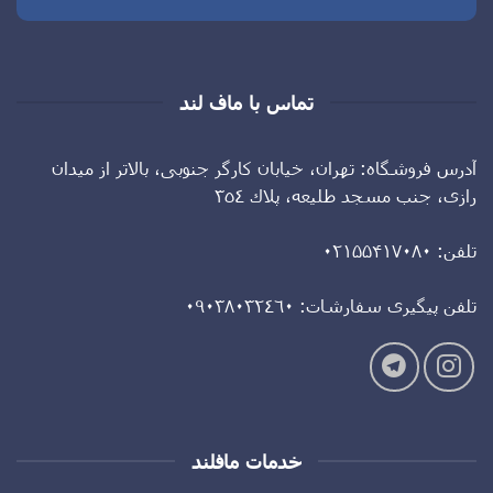
تماس با ماف لند
آدرس فروشگاه: تهران، خيابان كارگر جنوبى، بالاتر از ميدان
رازى، جنب مسجد طليعه، پلاك ٣٥٤
تلفن: ۰۲۱۵۵۴۱۷۰۸۰
تلفن پيگيرى سفارشات: ٠٩٠٣٨٠٣٢٤٦٠
خدمات مافلند