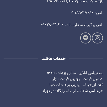
رازى، جنب مسجد طليعه، پلاك ٣٥٤
تلفن: ۰۲۱۵۵۴۱۷۰۸۰
تلفن پيگيرى سفارشات: ٠٩٠٣٨٠٣٢٤٦٠
خدمات مافلند
پشتیبانی آنلاین: تمام روزهای هفته
تضمین قیمت: بهترین قیمت بازار
فقط اورجینال: برتربن برند های دنیا
خرید امن شتاب: ارسال رایگان در تهران