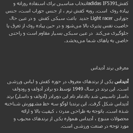
کفشadidas IF5391انتخاب مناسبی برای استفاده روزانه و
پیاده روی است. رویه کفش نرم ، از جنس جوراب است، جنس
جورابی Light racer جدید باعث سبکی کفش و در عین حال
خاصیت نفس پذیری بالا می‌شود و در حین پیاده روی از تعرق پا
جلوگیری می‌کند در عین سبکی بسیار مقاوم است و راحتی
خاصی به پاهای شما می‌بخشد.
معرفی برند آدیداس
آدیداس
یکی از برندهای معروف در حوزه کفش و لباس ورزشی
است. این برند در سال 1949 توسط دو برادر آدولف و رودولف
داسلر تاسیس شد باادغام نام این دوبرادر (آدولف و داسلر) برند
آدیداس شکل گرفت. این برندبا لوگو سه خط مشهورش شناخته
شذه است. باتوجه به طراحی مدرن ، کیفیت بالا و ارائه
محصولات متنوع ، آدیداس همواره یکی از برندهای محبوب و
مورد توجه در صنعت ورزشی است.