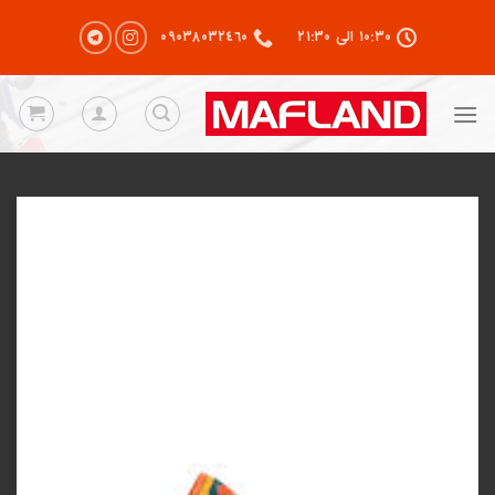
رش
۱۰:۳۰ الی ۲۱:۳۰
٠٩٠٣٨٠٣٢٤٦٠
ز
حتوا
Add to
wishlist