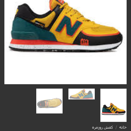
خانه
/
کفش روزمره